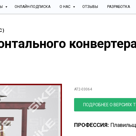
СЫ
ОНЛАЙН-ПОДПИСКА
О НАС
ОТЗЫВЫ
РАЗРАБОТКА
С)
онтального конвертер
Устройство горизо
получения черново
AT2-03064
ПОДРОБНЕЕ О ВЕРСИЯХ 
ПРОФЕССИЯ:
Плавильщ