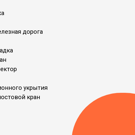
ка
елезная дорога
адка
ан
лектор
ионного укрытия
мостовой кран