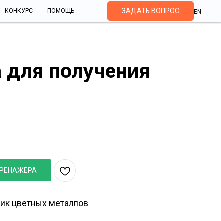
ЗАДАТЬ ВОПРОС
КОНКУРС
ПОМОЩЬ
EN
а для получения
нтального конвертера для
й меди
ТРЕНАЖЕРА
ик цветных металлов