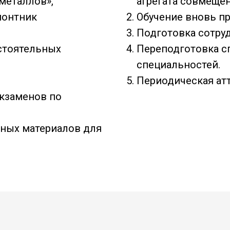
металлов»,
агрегата совмещен
монтник
Обучение вновь п
Подготовка сотруд
стоятельных
Переподготовка с
специальностей.
Периодическая атт
кзаменов по
дных материалов для