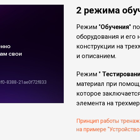
2 режима обу
Режим "
Обучения
" п
оборудования и его 
конструкции на тре
и описанием.
Режим "
Тестирован
материал при помощ
которое заключаетс
элемента на трехмер
Принцип работы тренаж
на примере "Устройство