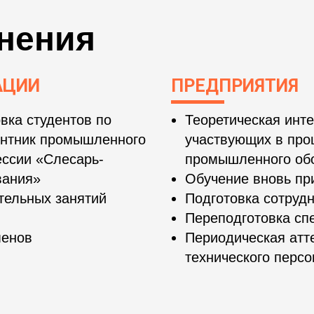
нения
АЦИИ
ПРЕДПРИЯТИЯ
вка студентов по
Теоретическая инте
онтник промышленного
участвующих в про
ессии «Слесарь-
промышленного обо
вания»
Обучение вновь пр
тельных занятий
Подготовка сотрудн
Переподготовка сп
менов
Периодическая атт
технического перс