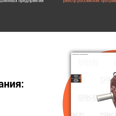
ленных предприятий
реестр российских програ
ания: