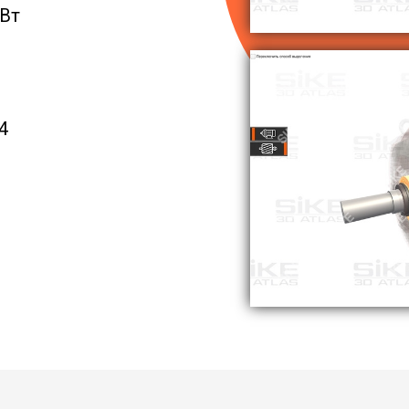
кВт
4