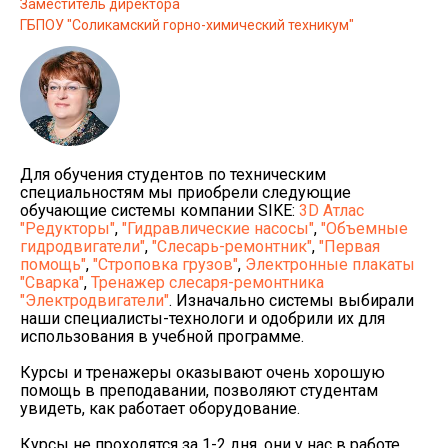
Заместитель директора
ГБПОУ "Соликамский горно-химический техникум"
Для обучения студентов по техническим
специальностям мы приобрели следующие
обучающие системы компании SIKE:
3D Атлас
"Редукторы"
,
"Гидравлические насосы"
,
"Объемные
гидродвигатели"
,
"Слесарь-ремонтник"
,
"Первая
помощь"
,
"Строповка грузов"
,
Электронные плакаты
"Сварка"
,
Тренажер слесаря-ремонтника
"Электродвигатели"
. Изначально системы выбирали
наши специалисты-технологи и одобрили их для
использования в учебной программе.
Курсы и тренажеры оказывают очень хорошую
помощь в преподавании, позволяют студентам
увидеть, как работает оборудование.
Курсы не проходятся за 1-2 дня, они у нас в работе