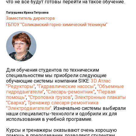
что не все будут готовы перейти на такое обучение.
Патрушева Ирина Петровна
Заместитель директора
ГБПОУ "Соликамский горно-химический техникум"
Для обучения студентов по техническим
специальностям мы приобрели следующие
обучающие системы компании SIKE:
3D Атлас
"Редукторы"
,
"Гидравлические насосы"
,
"Объемные
гидродвигатели"
,
"Слесарь-ремонтник"
,
"Первая
помощь"
,
"Строповка грузов"
,
Электронные плакаты
"Сварка"
,
Тренажер слесаря-ремонтника
"Электродвигатели"
. Изначально системы выбирали
наши специалисты-технологи и одобрили их для
использования в учебной программе.
Курсы и тренажеры оказывают очень хорошую
помощь в преподавании, позволяют студентам