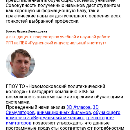
представленный в обучающих системах уникален.
Совокупность полученных навыков даст студентом
как хорошую информационную базу, так и
практические навыки для успешного освоения всех
тонкостей выбранной профессии.
Божко Лариса Леонидовна
д.э.н., доцент, проректор по учебной и научной работе
РГП на ПВХ «Рудненский индустриальный институт»
ГПОУ ТО «Новомосковский политехнический
колледж» благодарит компанию SIKE за
возможность знакомства с авторскими обучающими
системами.
Проведенный нами анализ
3D Атласов
,
3D
Симуляторов
,
анимационных фильмов
,
обучающего
комплекса «Виртуальный механик»
,
тренажеров-
имитаторов
позволяет утверждать, что данные
программные продукты соответствуют потребностям