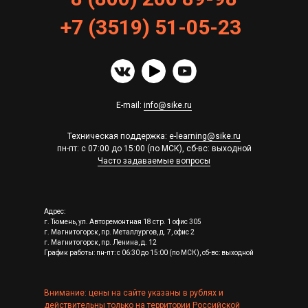
+
7
(
3519
)
51
-
05
-
23
E-mail:
info@sike.ru
Техническая поддержка:
e-learning@sike.ru
пн-пт: с 07:00 до 15:00 (по МСК), сб-вс: выходной
Часто задаваемые вопросы
Адрес:
г. Тюмень, ул. Авторемонтная 18 стр. 1 офис 305
г. Магнитогорск, пр. Металлургов, д. 7, офис 2
г. Магнитогорск, пр. Ленина, д. 12
График работы: пн-пт: с 06:30 до 15:00 (по МСК), сб-вс: выходной
Внимание: цены на сайте указаны в рублях и
действительны только на территории Российской