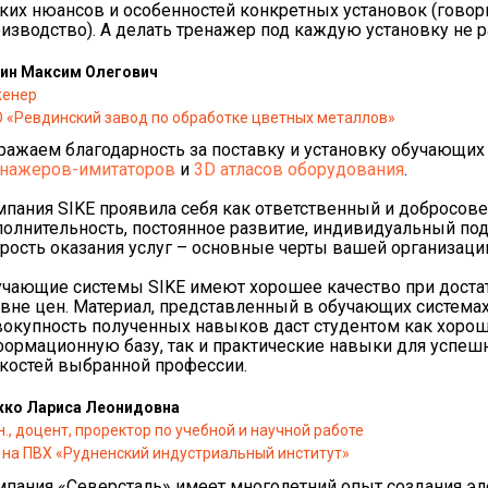
ких нюансов и особенностей конкретных установок (гово
изводство). А делать тренажер под каждую установку не 
ин Максим Олегович
енер
 «Ревдинский завод по обработке цветных металлов»
ажаем благодарность за поставку и установку обучающих 
енажеров-имитаторов
и
3D атласов оборудования
.
пания SIKE проявила себя как ответственный и добросов
олнительность, постоянное развитие, индивидуальный подх
рость оказания услуг – основные черты вашей организаци
чающие системы SIKE имеют хорошее качество при дост
вне цен. Материал, представленный в обучающих системах
окупность полученных навыков даст студентом как хоро
ормационную базу, так и практические навыки для успеш
костей выбранной профессии.
ко Лариса Леонидовна
.н., доцент, проректор по учебной и научной работе
 на ПВХ «Рудненский индустриальный институт»
пания «Северсталь» имеет многолетний опыт создания эл