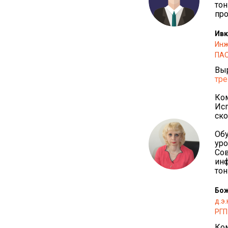
тон
про
Ивк
Инж
ПАО
Выр
тр
Ком
Исп
ско
Обу
уро
Сов
инф
тон
Бож
д.э
РГП
Ком