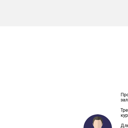
Про
зал
Тре
кур
Для