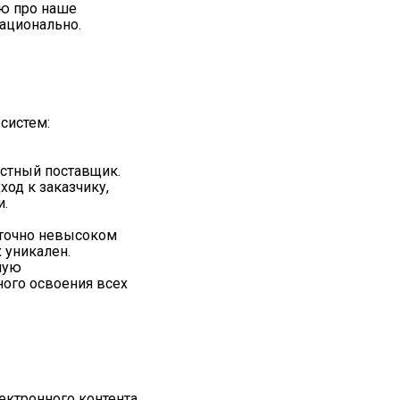
рю про наше
рационально.
систем:
естный поставщик.
од к заказчику,
и.
аточно невысоком
 уникален.
шую
ного освоения всех
ектронного контента