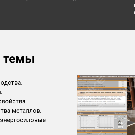
 темы
одства.
.
свойства.
ства металлов.
, энергосиловые