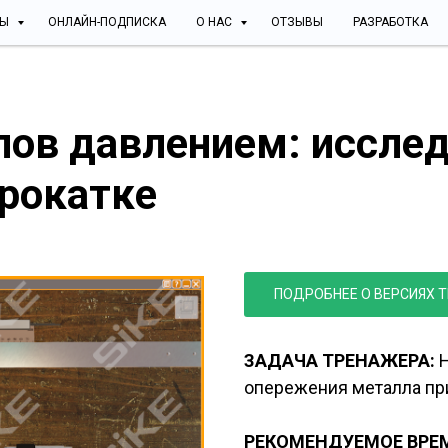
СЫ
ОНЛАЙН-ПОДПИСКА
О НАС
ОТЗЫВЫ
РАЗРАБОТКА
лов давлением: иссле
прокатке
Прокатчик: исслед
ПОДРОБНЕЕ О ВЕРСИЯХ 
ЗАДАЧА ТРЕНАЖЕРА:
опережения металла при
РЕКОМЕНДУЕМОЕ ВРЕМ