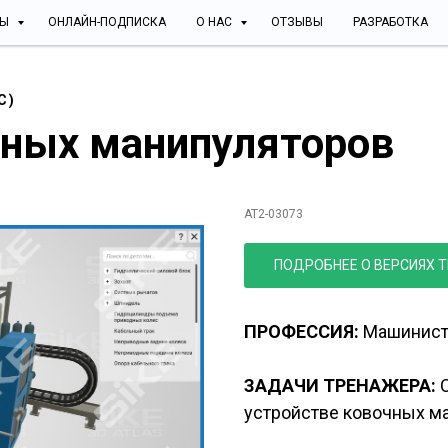
СЫ
ОНЛАЙН-ПОДПИСКА
О НАС
ОТЗЫВЫ
РАЗРАБОТКА
С)
чных манипуляторов
Устройство редукц
AT2-03073
ПОДРОБНЕЕ О ВЕРСИЯХ 
ПРОФЕССИЯ:
Машинист 
ЗАДАЧИ ТРЕНАЖЕРА:
С
устройстве ковочных м