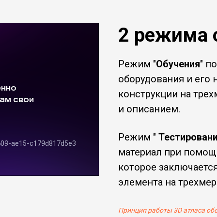
2 режима 
Режим "
Обучения
" п
оборудования и его 
конструкции на тре
и описанием.
Режим "
Тестирован
материал при помощ
которое заключаетс
элемента на трехмер
Принцип работы 3D атласа об