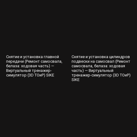
Снятие и установка главной
Снятие и установка цилиндров
передачи (Ремонт самосвала,
подвески на самосвал (Ремонт
белаза: ходовая часть) —
самосвала, белаза: ходовая
Виртуальный тренажер-
часть) — Виртуальный
симулятор (3D ТОиР) SIKE
тренажер-симулятор (3D ТОиР)
SIKE