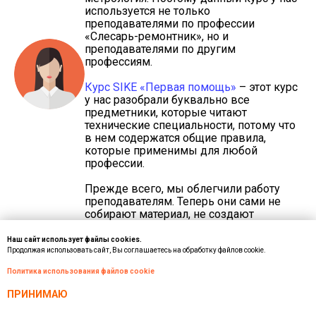
используется не только
преподавателями по профессии
«Слесарь-ремонтник», но и
преподавателями по другим
профессиям.
Курс SIKE «Первая помощь»
– этот курс
у нас разобрали буквально все
предметники, которые читают
технические специальности, потому что
в нем содержатся общие правила,
которые применимы для любой
профессии.
Прежде всего, мы облегчили работу
преподавателям. Теперь они сами не
собирают материал, не создают
презентации, не придумывают задания,
не проводят аттестацию студентов,
Наш сайт использует файлы cookies.
потому что весь этот функционал есть в
Продолжая использовать сайт, Вы соглашаетесь на обработку файлов cookie.
ваших обучающих системах. И знаете, у
Политика использования файлов cookie
нас есть с чем сравнить. Мы
приобретали обучающие системы у
ПРИНИМАЮ
другого производителя, конечно, ваши
системы на порядок выше.