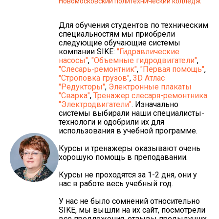
Новомосковский политехнический колледж
Для обучения студентов по техническим
специальностям мы приобрели
следующие обучающие системы
компании SIKE:
"Гидравлические
насосы"
,
"Объемные гидродвигатели"
,
"Слесарь-ремонтник"
,
"Первая помощь"
,
"Строповка грузов"
,
3D Атлас
"Редукторы"
,
Электронные плакаты
"Сварка"
,
Тренажер слесаря-ремонтника
"Электродвигатели"
. Изначально
системы выбирали наши специалисты-
технологи и одобрили их для
использования в учебной программе.
Курсы и тренажеры оказывают очень
хорошую помощь в преподавании.
Курсы не проходятся за 1-2 дня, они у
нас в работе весь учебный год.
У нас не было сомнений относительно
SIKE, мы вышли на их сайт, посмотрели
все предложения, отзывы предыдущих