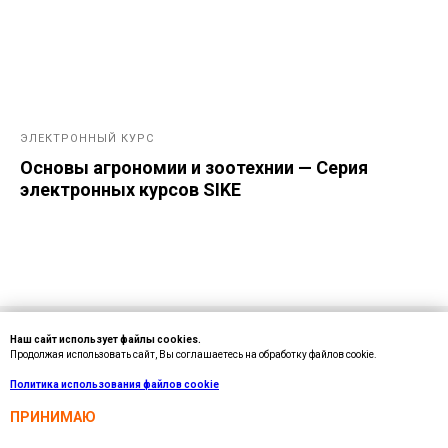
ЭЛЕКТРОННЫЙ КУРС
Основы агрономии и зоотехнии — Серия
электронных курсов SIKE
Внимание!
Информация о товарах на сайте носит
Наш сайт использует файлы cookies.
Продолжая использовать сайт, Вы соглашаетесь на обработку файлов cookie.
справочный характер и не является публичной офертой,
определяемой статьей 437 ГК РФ.
Политика использования файлов cookie
Для уточнения комплектации и стоимости обращайтесь к
ПРИНИМАЮ
представителям компании SIKE.