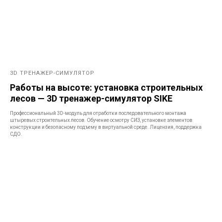
3D ТРЕНАЖЕР-СИМУЛЯТОР
Работы на высоте: установка строительных
лесов — 3D тренажер-симулятор SIKE
Профессиональный 3D-модуль для отработки последовательного монтажа
штыревых строительных лесов. Обучение осмотру СИЗ, установке элементов
конструкции и безопасному подъему в виртуальной среде. Лицензия, поддержка
СДО.