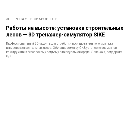
3D ТРЕНАЖЕР-СИМУЛЯТОР
Работы на высоте: установка строительных
лесов — 3D тренажер-симулятор SIKE
Профессиональный 3D-модуль для отработки последовательного монтажа
штыревых строительных лесов. Обучение осмотру СИЗ, установке элементов
конструкции и безопасному подъему в виртуальной среде. Лицензия, поддержка
СДО.