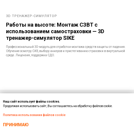
3D ТРЕНАЖЕР-СИМУЛЯТОР
Работы на высоте: Монтаж СЗВТ с
использованием самостраховки — 3D
тренажер-симулятор SIKE
Профессиональный 3D-модуль для отработки монтажа средств защиты от падения.
Обучение осмотру СИЗ, выбору анкеров и пристегиванию страховки в виртуальной
среде. Лицензия, поддержка СДО.
Внимание!
Информация о товарах на сайте носит
Наш сайт использует файлы cookies.
справочный характер и не является публичной офертой,
Продолжая использовать сайт, Вы соглашаетесь на обработку файлов cookie.
определяемой статьей 437 ГК РФ.
Политика использования файлов cookie
Для уточнения комплектации и стоимости обращайтесь к
представителям компании SIKE.
ПРИНИМАЮ