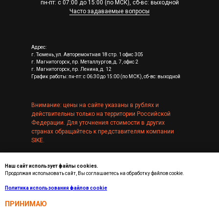
пн-пт: с 07:00 до 15:00 (по МСК), сб-вс: выходной
Часто задаваемые вопросы
Адрес:
г. Тюмень, ул. Авторемонтная 18 стр. 1 офис 305
г. Магнитогорск, пр. Металлургов, д. 7, офис 2
г. Магнитогорск, пр. Ленина, д. 12
График работы: пн-пт: с 06:30 до 15:00 (по МСК), сб-вс: выходной
Внимание: цены на сайте указаны в рублях и
действительны только на территории Российской
Федерации. Для уточнения стоимости в других
странах обращайтесь к представителям компании
SIKE.
Обращаем внимание, что мы не являемся
образовательной организацией и не выдаем
Наш сайт использует файлы cookies.
Продолжая использовать сайт, Вы соглашаетесь на обработку файлов cookie.
свидетельства государственного образца.
Политика использования файлов cookie
Реквизиты SIKE
SIKE — зарегистрированный товарный знак
ПРИНИМАЮ
Аккредитация в области ИТ № 1167 от 14.02.2011 г.
Соглашение об использовании онлайн-версии электронных