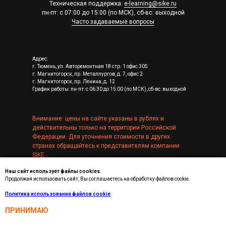
Техническая поддержка:
e-learning@sike.ru
пн-пт: с 07:00 до 15:00 (по МСК), сб-вс: выходной
Часто задаваемые вопросы
Адрес:
г. Тюмень, ул. Авторемонтная 18 стр. 1 офис 305
г. Магнитогорск, пр. Металлургов, д. 7, офис 2
г. Магнитогорск, пр. Ленина, д. 12
График работы: пн-пт: с 06:30 до 15:00 (по МСК), сб-вс: выходной
Внимание: цены на сайте указаны в рублях и
действительны только на территории Российской
Федерации. Для уточнения стоимости в других
странах обращайтесь к представителям компании
SIKE.
Наш сайт использует файлы cookies.
Обращаем внимание, что мы не являемся
Продолжая использовать сайт, Вы соглашаетесь на обработку файлов cookie.
образовательной организацией и не выдаем
свидетельства государственного образца.
Политика использования файлов cookie
Реквизиты SIKE
ПРИНИМАЮ
SIKE — зарегистрированный товарный знак
Аккредитация в области ИТ № 1167 от 14.02.2011 г.