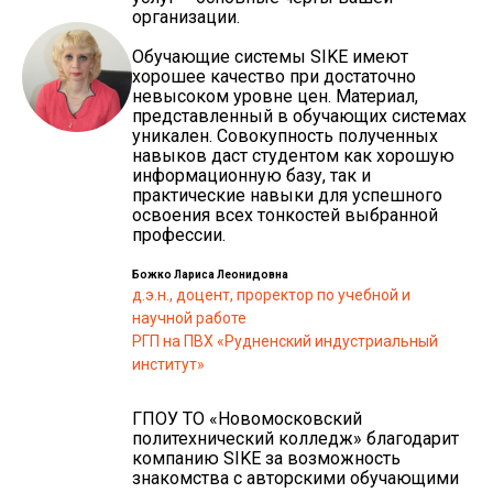
организации.
Обучающие системы SIKE имеют
хорошее качество при достаточно
невысоком уровне цен. Материал,
представленный в обучающих системах
уникален. Совокупность полученных
навыков даст студентом как хорошую
информационную базу, так и
практические навыки для успешного
освоения всех тонкостей выбранной
профессии.
Божко Лариса Леонидовна
д.э.н., доцент, проректор по учебной и
научной работе
РГП на ПВХ «Рудненский индустриальный
институт»
ГПОУ ТО «Новомосковский
политехнический колледж» благодарит
компанию SIKE за возможность
знакомства с авторскими обучающими