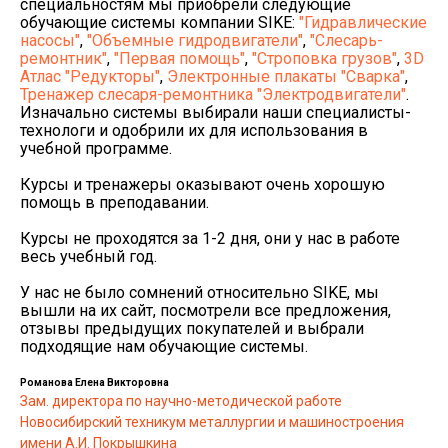
специальностям мы приобрели следующие
обучающие системы компании SIKE:
"Гидравлические
насосы"
,
"Объемные гидродвигатели"
,
"Слесарь-
ремонтник"
,
"Первая помощь"
,
"Строповка грузов"
,
3D
Атлас "Редукторы"
,
Электронные плакаты "Сварка"
,
Тренажер слесаря-ремонтника "Электродвигатели"
.
Изначально системы выбирали наши специалисты-
технологи и одобрили их для использования в
учебной программе.
Курсы и тренажеры оказывают очень хорошую
помощь в преподавании.
Курсы не проходятся за 1-2 дня, они у нас в работе
весь учебный год.
У нас не было сомнений относительно SIKE, мы
вышли на их сайт, посмотрели все предложения,
отзывы предыдущих покупателей и выбрали
подходящие нам обучающие системы.
Романова Елена Викторовна
Зам. директора по научно-методической работе
Новосибирский техникум металлургии и машиностроения
имени А.И. Покрышкина