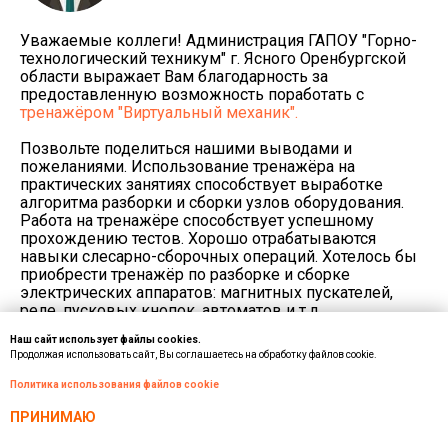
Уважаемые коллеги! Администрация ГАПОУ "Горно-
технологический техникум" г. Ясного Оренбургской
области выражает Вам благодарность за
предоставленную возможность поработать с
тренажёром "Виртуальный механик".
Позвольте поделиться нашими выводами и
пожеланиями. Использование тренажёра на
практических занятиях способствует выработке
алгоритма разборки и сборки узлов оборудования.
Работа на тренажёре способствует успешному
прохождению тестов. Хорошо отрабатываются
навыки слесарно-сборочных операций. Хотелось бы
приобрести тренажёр по разборке и сборке
электрических аппаратов: магнитных пускателей,
реле, пусковых кнопок, автоматов и т.д.
Наш сайт использует файлы cookies.
Администрация
Продолжая использовать сайт, Вы соглашаетесь на обработку файлов cookie.
Горно-технологический техникум
г. Ясный, Оренбургской области
Политика использования файлов cookie
ПРИНИМАЮ