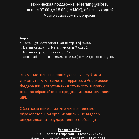
Техническая поддержка:
e-learning@sike.ru
пн-пт: с 07:00 до 15:00 (по МСК), сб-вс: выходной
Часто задаваемые вопросы
Адрес:
г. Тюмень, ул. Авторемонтная 18 стр. 1 офис 305
г. Магнитогорск, пр. Металлургов, д. 7, офис 2
г. Магнитогорск, пр. Ленина, д. 12
График работы: пн-пт: с 06:30 до 15:00 (по МСК), сб-вс: выходной
Внимание: цены на сайте указаны в рублях и
действительны только на территории Российской
Федерации. Для уточнения стоимости в других
странах обращайтесь к представителям компании
SIKE.
Обращаем внимание, что мы не являемся
образовательной организацией и не выдаем
свидетельства государственного образца.
Реквизиты SIKE
SIKE — зарегистрированный товарный знак
Аккредитация в области ИТ № 1167 от 14.02.2011 г.