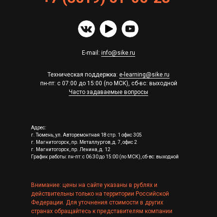
E-mail:
info@sike.ru
Техническая поддержка:
e-learning@sike.ru
пн-пт: с 07:00 до 15:00 (по МСК), сб-вс: выходной
Часто задаваемые вопросы
Адрес:
г. Тюмень, ул. Авторемонтная 18 стр. 1 офис 305
г. Магнитогорск, пр. Металлургов, д. 7, офис 2
г. Магнитогорск, пр. Ленина, д. 12
График работы: пн-пт: с 06:30 до 15:00 (по МСК), сб-вс: выходной
Внимание: цены на сайте указаны в рублях и
действительны только на территории Российской
Федерации. Для уточнения стоимости в других
странах обращайтесь к представителям компании