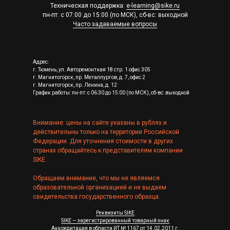
Техническая поддержка:
e-learning@sike.ru
пн-пт: с 07:00 до 15:00 (по МСК), сб-вс: выходной
Часто задаваемые вопросы
Адрес:
г. Тюмень, ул. Авторемонтная 18 стр. 1 офис 305
г. Магнитогорск, пр. Металлургов, д. 7, офис 2
г. Магнитогорск, пр. Ленина, д. 12
График работы: пн-пт: с 06:30 до 15:00 (по МСК), сб-вс: выходной
Внимание: цены на сайте указаны в рублях и
действительны только на территории Российской
Федерации. Для уточнения стоимости в других
странах обращайтесь к представителям компании
SIKE.
Обращаем внимание, что мы не являемся
образовательной организацией и не выдаем
свидетельства государственного образца.
Реквизиты SIKE
SIKE — зарегистрированный товарный знак
Аккредитация в области ИТ № 1167 от 14.02.2011 г.