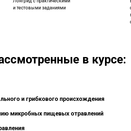
Лонгрид с практическими
и тестовыми заданиями
ассмотренные в курсе:
льного и грибкового происхождения
нию микробных пищевых отравлений
равления