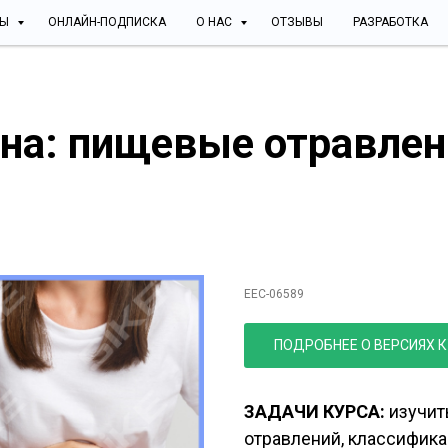
СЫ
ОНЛАЙН-ПОДПИСКА
О НАС
ОТЗЫВЫ
РАЗРАБОТКА
на: п
ищевые отравлен
Курс Санитария и 
профилактика
EEC-06589
ПОДРОБНЕЕ О ВЕРСИЯХ 
ЗАДАЧИ КУРСА:
изучит
отравлений, классифика