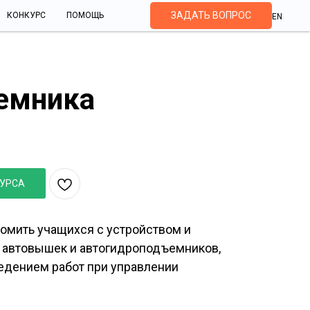
ЗАДАТЬ ВОПРОС
КОНКУРС
ПОМОЩЬ
EN
емника
овышки и автогидроподъемника
КУРСА
омить учащихся с устройством и
 автовышек и автогидроподъемников,
едением работ при управлении