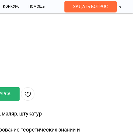
ЗАДАТЬ ВОПРОС
КОНКУРС
ПОМОЩЬ
EN
удожественная отделка
КУРСА
 маляр, штукатур
ование теоретических знаний и