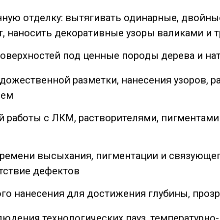
ную отделку: вытягивать одинарные, двойны
т, наносить декоративные узоры валиками и 
поверхностей под ценные породы дерева и н
дожественной разметки, нанесения узоров, р
ием
й работы с ЛКМ, растворителями, пигментами
времени высыхания, пигментации и связующег
утствие дефектов
го нанесения для достижения глубины, прозр
юдения технологических пауз, температурно