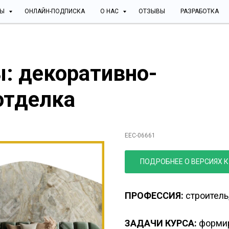
СЫ
ОНЛАЙН-ПОДПИСКА
О НАС
ОТЗЫВЫ
РАЗРАБОТКА
: декоративно-
отделка
ЭК
декоративно-х
EEC-06661
ПОДРОБНЕЕ О ВЕРСИЯХ 
ПРОФЕССИЯ:
строитель,
ЗАДАЧИ КУРСА:
формир