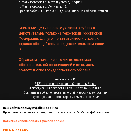
г. Магнитогорск, пр. Металлургов, д. 7, офис 2
г. Магнитогорск, пр. Ленина, д. 12
График работы: пн-пт: с 06:30 до 15:00 (по МСК), сб-вс: выходной
Внимание: цены на сайте указаны в рублях и
действительны только на территории Российской
Федерации. Для уточнения стоимости в других
странах обращайтесь к представителям компании
SIKE.
Обращаем внимание, что мы не являемся
образовательной организацией и не выдаем
свидетельства государственного образца.
Реквизиты SIKE
SIKE — зарегистрированный товарный знак
Аккредитация в области ИТ № 1167 от 14.02.2011 г.
Соглашение об использовании онлайн-версии электронных
курсов, онлайн-тренажеров и симуляторов SIKE
Лицензионные соглашения на программы для ЭВМ
Системные требования к ПО SIKE
Наш сайт использует файлы cookies.
Продолжая использовать сайт, Вы соглашаетесь на обработку файлов cookie.
© 2006 - 2026, ООО "Корпоративные системы Плюс"
Политика использования файлов cookie
(Бренд SIKE)
ПРИНИМАЮ