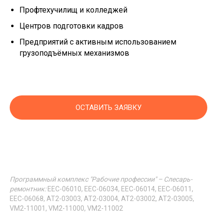
Профтехучилищ и колледжей
Центров подготовки кадров
Предприятий с активным использованием
грузоподъёмных механизмов
ОСТАВИТЬ ЗАЯВКУ
Программный комплекс "Рабочие профессии" – Слесарь-
ремонтник:
EEC-06010, EEC-06034, EEC-06014, EEC-06011,
EEC-06068, AT2-03003, AT2-03004, AT2-03002, AT2-03005,
VM2-11001, VM2-11000, VM2-11002