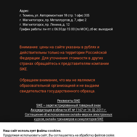
Адрес:
г. Тюмень, ул. Авторемонтная 18 стр. 1 офис 305
г. Магнитогорск, пр. Металлургов, д. 7, офис 2
г. Магнитогорск, пр. Ленина, д. 12
График работы: пн-пт: с 06:30 до 15:00 (по МСК), сб-вс: выходной
Внимание: цены на сайте указаны в рублях и
действительны только на территории Российской
Федерации. Для уточнения стоимости в других
странах обращайтесь к представителям компании
SIKE.
Обращаем внимание, что мы не являемся
образовательной организацией и не выдаем
свидетельства государственного образца.
Реквизиты SIKE
SIKE — зарегистрированный товарный знак
Аккредитация в области ИТ № 1167 от 14.02.2011 г.
Соглашение об использовании онлайн-версии электронных
курсов, онлайн-тренажеров и симуляторов SIKE
Лицензионные соглашения на программы для ЭВМ
Системные требования к ПО SIKE
Наш сайт использует файлы cookies.
Продолжая использовать сайт, Вы соглашаетесь на обработку файлов cookie.