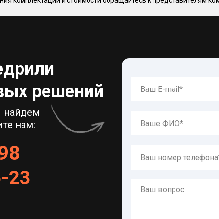
ния комплектации и стоимости обращайтесь к представителям ком
едрили
овых решений
ы найдем
те нам:
-98
5
-
23