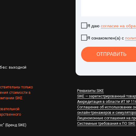
Я даю
согласие на обр
Я ознакомлен(а) с
поли
ОТПРАВИТЬ
сб-вс: выходной
йствительны только
Реквизиты SIKE
ения стоимости в
SIKE — зарегистрированный това
омпании SIKE.
Аккредитация в области ИТ № 1167
Соглашение об использовании он
овательной
онлайн-тренажеров и симуляторо
арственного
Лицензионные соглашения на п
Системные требования к ПО SIKE
" (Бренд SIKE)