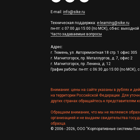
E-mail:
info@sike.ru
Техническая поддержка:
e-learning@sike.ru
пн-пт: с 07:00 до 15:00 (по МСК), сб-вс: выходной
Часто задаваемые вопросы
Адрес:
г. Тюмень, ул. Авторемонтная 18 стр. 1 офис 305
г. Магнитогорск, пр. Металлургов, д. 7, офис 2
г. Магнитогорск, пр. Ленина, д. 12
График работы: пн-пт: с 06:30 до 15:00 (по МСК), 
Внимание: цены на сайте указаны в рублях и де
на территории Российской Федерации. Для уточн
других странах обращайтесь к представителям к
Обращаем внимание, что мы не являемся образ
организацией и не выдаем свидетельства госуд
образца.
© 2006 - 2026, ООО "Корпоративные системы Плюс