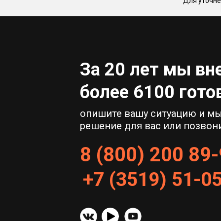
Для уточне
За 20 лет мы вн
более 6100 гот
опишите вашу ситуацию и м
решение для вас или позвони
8 (800) 200 89
+
7
(
3519
)
51
-
0